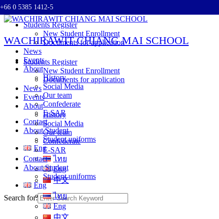
+66 0 5385 1412-5
Skip to content
Students Register
New Student Enrollment
WACHIRAWIT CHIANG MAI SCHOOL
Documents for application
News
Events
Students Register
About
New Student Enrollment
History
Documents for application
Social Media
News
Our team
Events
Confederate
About
E-SAR
History
Contact
Social Media
About Student
Our team
Student uniforms
Confederate
Eng
E-SAR
Contact
ไทย
About Student
Eng
Student uniforms
中文
Eng
ไทย
Search for:
Eng
中文