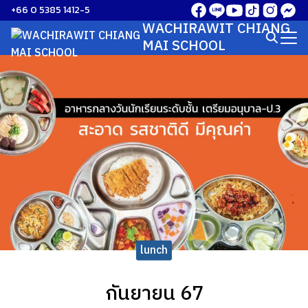
Skip
+66 0 5385 1412-5
to
WACHIRAWIT CHIANG
Search
content
MAI SCHOOL
for:
lunch
กันยายน 67