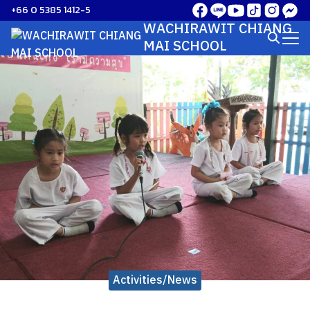
Skip
+66 0 5385 1412-5
to
WACHIRAWIT CHIANG
Search
content
MAI SCHOOL
for:
Activities/News