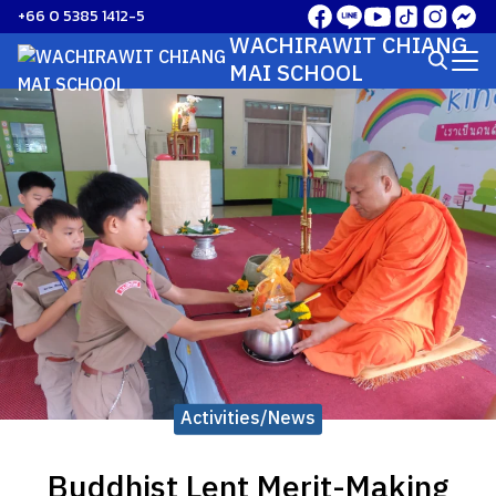
Skip
+66 0 5385 1412-5
to
WACHIRAWIT CHIANG
Search
content
MAI SCHOOL
for:
Activities/News
Buddhist Lent Merit-Making