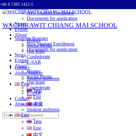
+66 0 5385 1412-5
Skip
Students Register
to
New Student Enrollment
content
Documents for application
WACHIRAWIT CHIANG MAI SCHOOL
News
Events
About
Students Register
History
New Student Enrollment
Social Media
Documents for application
Our team
News
Confederate
Events
E-SAR
About
Contact
History
About Student
Social Media
Student uniforms
Our team
Eng
Confederate
ไทย
E-SAR
Eng
Contact
About Student
中文
Student uniforms
Search
Eng
for:
ไทย
Eng
中文