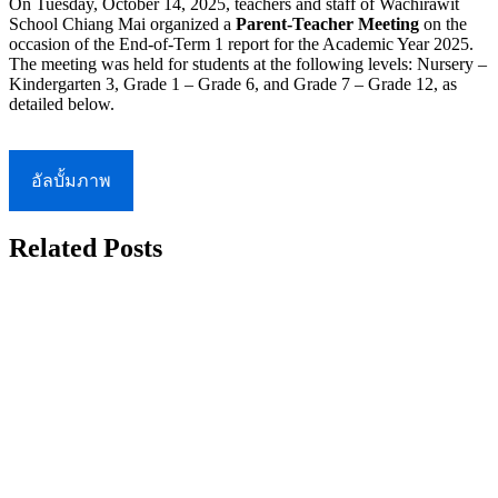
On Tuesday, October 14, 2025, teachers and staff of Wachirawit
School Chiang Mai organized a
Parent-Teacher Meeting
on the
occasion of the End-of-Term 1 report for the Academic Year 2025.
The meeting was held for students at the following levels: Nursery –
Kindergarten 3, Grade 1 – Grade 6, and Grade 7 – Grade 12, as
detailed below.
อัลบั้มภาพ
Related Posts