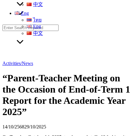
中文
Eng
ไทย
Eng
Search
for:
中文
Activities/News
“Parent-Teacher Meeting on
the Occasion of End-of-Term 1
Report for the Academic Year
2025”
14/10/2568
29/10/2025