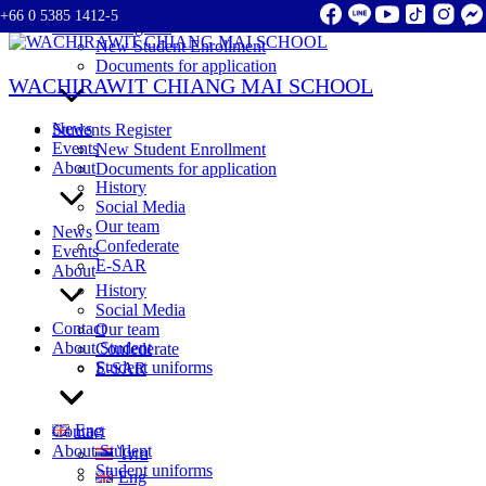
+66 0 5385 1412-5
Skip
Students Register
to
New Student Enrollment
content
Documents for application
WACHIRAWIT CHIANG MAI SCHOOL
News
Students Register
Events
New Student Enrollment
About
Documents for application
History
Social Media
Our team
News
Confederate
Events
E-SAR
About
History
Social Media
Contact
Our team
About Student
Confederate
Student uniforms
E-SAR
Eng
Contact
About Student
ไทย
Student uniforms
Eng