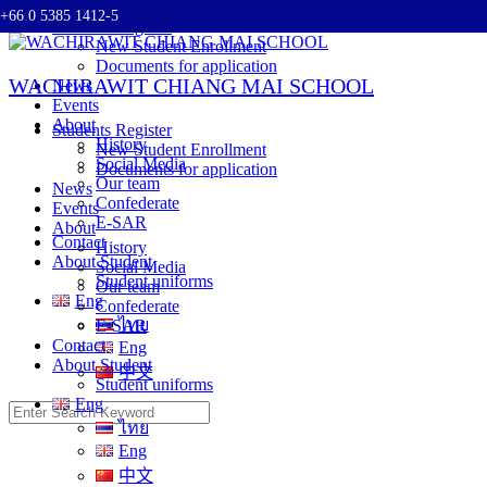
+66 0 5385 1412-5
Skip
Students Register
to
New Student Enrollment
content
Documents for application
WACHIRAWIT CHIANG MAI SCHOOL
News
Events
About
Students Register
History
New Student Enrollment
Social Media
Documents for application
Our team
News
Confederate
Events
E-SAR
About
Contact
History
About Student
Social Media
Student uniforms
Our team
Eng
Confederate
ไทย
E-SAR
Contact
Eng
About Student
中文
Student uniforms
Eng
Search
ไทย
for:
Eng
中文