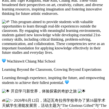
Rim, and Tiger Kingdom, Mae Rim, Chiang Mai. These visits
broadened their perspectives on art, creativity, culture, and diverse
learning resources, inspiring imagination and fostering innovative
thinking for future artistic endeavors.
This program aimed to provide students with valuable
opportunities to learn through real-life experiences outside the
classroom. By engaging with meaningful learning environments,
students gained new knowledge while developing essential 21st-
century skills, including critical thinking, problem-solving,
communication, and collaboration. These competencies serve as an
important foundation for applying knowledge effectively in their
future studies and everyday lives.
Wachirawit Chiang Mai School
Learning Beyond the Classroom, Growing Beyond Expectations
Learning through experience, inspiring the future, and empowering
students to achieve their fullest potential.
开启学习新世界，体验探索的奇妙之旅
2026年6月12日，清迈瓦奇拉伟学校举办了第16届学术
天赋学生潜能发展营，活动主题为“The Glorious Gifted”与“The