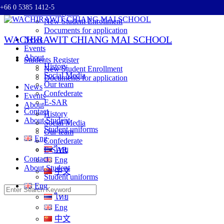
+66 0 5385 1412-5
Skip
Students Register
to
New Student Enrollment
content
Documents for application
WACHIRAWIT CHIANG MAI SCHOOL
News
Events
About
Students Register
History
New Student Enrollment
Social Media
Documents for application
Our team
News
Confederate
Events
E-SAR
About
Contact
History
About Student
Social Media
Student uniforms
Our team
Eng
Confederate
ไทย
E-SAR
Contact
Eng
About Student
中文
Student uniforms
Eng
Search
ไทย
for:
Eng
中文