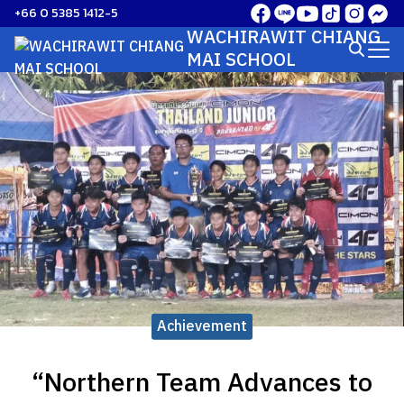
Skip
+66 0 5385 1412-5
to
WACHIRAWIT CHIANG
Search
content
MAI SCHOOL
for:
Achievement
“Northern Team Advances to