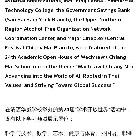
external organizations, including Lanna Commercial
Technology College, the Government Savings Bank
(San Sai Sam Yaek Branch), the Upper Northern
Region Alcohol-Free Organization Network
Coordination Center, and Major Cineplex (Central
Festival Chiang Mai Branch), were featured at the
24th Academic Open House of Wachirawit Chiang
Mai School under the theme “Wachirawit Chiang Mai
Advancing into the World of AI, Rooted in Thai
Values, and Striving Toward Global Success.”
在清迈华威学校举办的第24届“学术开放世界”活动中，
设有以下学习领域展示展位：
科学与技术、数学、艺术、健康与体育、外国语、职业