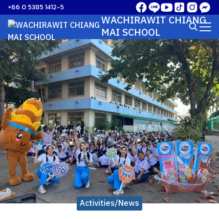
Skip
+66 0 5385 1412-5
to
WACHIRAWIT CHIANG
Search
content
MAI SCHOOL
for:
Activities/News