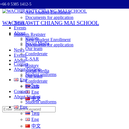
+66 0 5385 1412-5
Skip
Students Register
to
New Student Enrollment
content
Documents for application
WACHIRAWIT CHIANG MAI SCHOOL
News
Events
About
Students Register
History
New Student Enrollment
Social Media
Documents for application
Our team
News
Confederate
Events
E-SAR
About
Contact
History
About Student
Social Media
Student uniforms
Our team
Eng
Confederate
ไทย
E-SAR
Contact
Eng
About Student
中文
Student uniforms
Eng
Search
ไทย
for:
Eng
中文