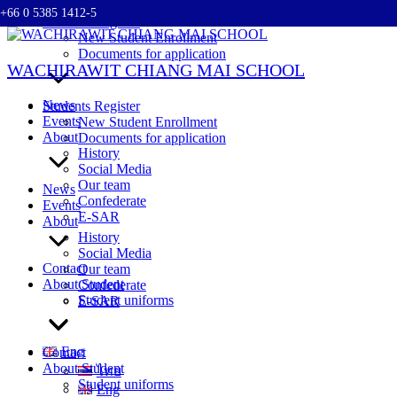
+66 0 5385 1412-5
Skip
Students Register
to
New Student Enrollment
content
Documents for application
WACHIRAWIT CHIANG MAI SCHOOL
News
Students Register
Events
New Student Enrollment
About
Documents for application
History
Social Media
Our team
News
Confederate
Events
E-SAR
About
History
Social Media
Contact
Our team
About Student
Confederate
Student uniforms
E-SAR
Eng
Contact
About Student
ไทย
Student uniforms
Eng