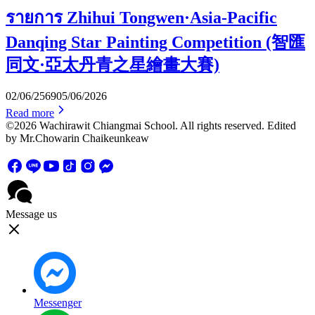
รายการ Zhihui Tongwen·Asia-Pacific
Danqing Star Painting Competition (智匯
同文·亞太丹青之星繪畫大賽)
02/06/2569
05/06/2026
Read more
©2026 Wachirawit Chiangmai School. All rights reserved. Edited
by Mr.Chowarin Chaikeunkeaw
Message us
Messenger