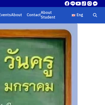
About
Events
About
Contact
Eng
Student
ไทย
Eng
中文