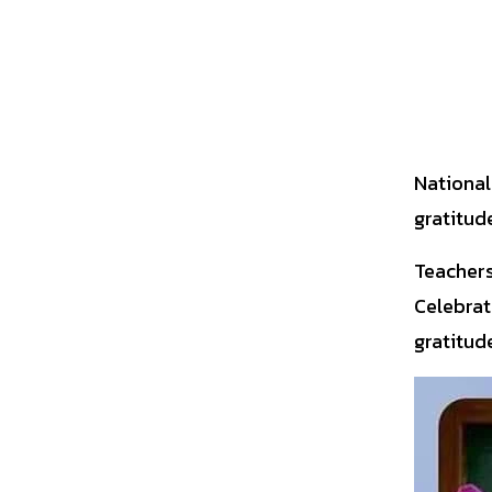
National
gratitud
Teachers
Celebrat
gratitud