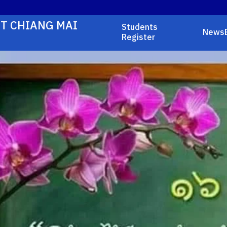
T CHIANG MAI
Students
News
Register
earch
r: