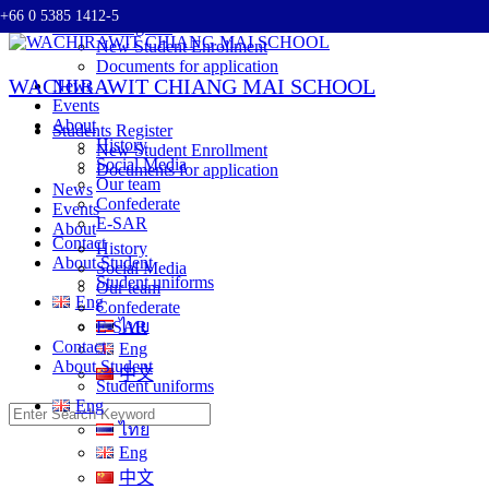
+66 0 5385 1412-5
Skip
Students Register
to
New Student Enrollment
content
Documents for application
WACHIRAWIT CHIANG MAI SCHOOL
News
Events
About
Students Register
History
New Student Enrollment
Social Media
Documents for application
Our team
News
Confederate
Events
E-SAR
About
Contact
History
About Student
Social Media
Student uniforms
Our team
Eng
Confederate
ไทย
E-SAR
Contact
Eng
About Student
中文
Student uniforms
Eng
Search
ไทย
for:
Eng
中文