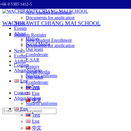
+66 0 5385 1412-5
Skip
Students Register
to
New Student Enrollment
content
Documents for application
WACHIRAWIT CHIANG MAI SCHOOL
News
Events
About
Students Register
History
New Student Enrollment
Social Media
Documents for application
Our team
News
Confederate
Events
E-SAR
About
Contact
History
About Student
Social Media
Student uniforms
Our team
Eng
Confederate
ไทย
E-SAR
Contact
Eng
About Student
中文
Student uniforms
Eng
Search
ไทย
for:
Eng
中文