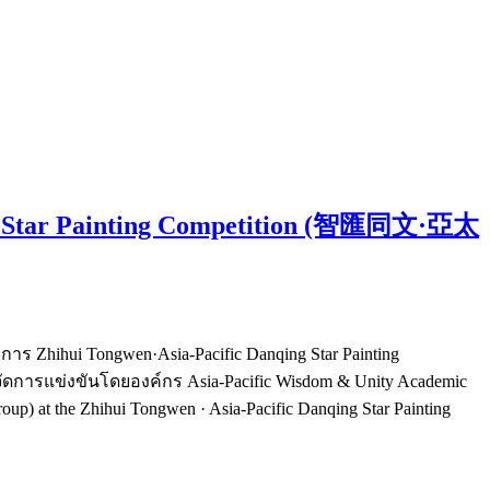
ng Star Painting Competition (智匯同文·亞太
ร Zhihui Tongwen·Asia-Pacific Danqing Star Painting
ข่งขันโดยองค์กร Asia-Pacific Wisdom & Unity Academic
t the Zhihui Tongwen · Asia-Pacific Danqing Star Painting