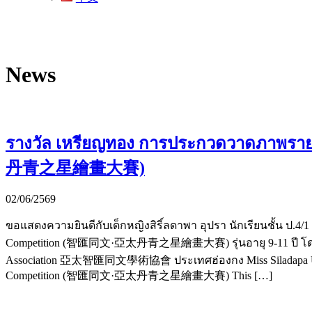
News
รางวัล เหรียญทอง การประกวดวาดภาพรายก
丹青之星繪畫大賽)
02/06/2569
ขอแสดงความยินดีกับเด็กหญิงสิริ์ลดาพา อุปรา นักเรียนชั้น ป.4/
Competition (智匯同文·亞太丹青之星繪畫大賽) รุ่นอายุ 9-11 ปี โดยมีเ
Association 亞太智匯同文學術協會 ประเทศฮ่องกง Miss Siladapa Upara Grad
Competition (智匯同文·亞太丹青之星繪畫大賽) This […]