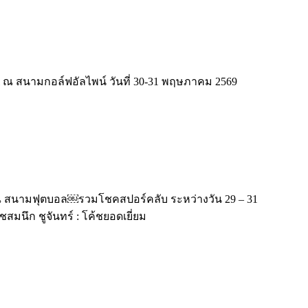
all ณ สนามกอล์ฟอัลไพน์ วันที่ 30-31 พฤษภาคม 2569
P ณ สนามฟุตบอล￼รวมโชคสปอร์คลับ ระหว่างวัน 29 – 31
ชสมนึก ชูจันทร์ : โค้ชยอดเยี่ยม