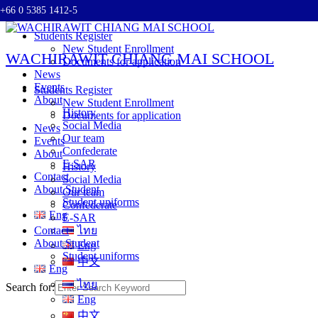
+66 0 5385 1412-5
Skip to content
Students Register
New Student Enrollment
WACHIRAWIT CHIANG MAI SCHOOL
Documents for application
News
Events
Students Register
About
New Student Enrollment
History
Documents for application
Social Media
News
Our team
Events
Confederate
About
E-SAR
History
Contact
Social Media
About Student
Our team
Student uniforms
Confederate
Eng
E-SAR
Contact
ไทย
About Student
Eng
Student uniforms
中文
Eng
ไทย
Search for:
Eng
中文