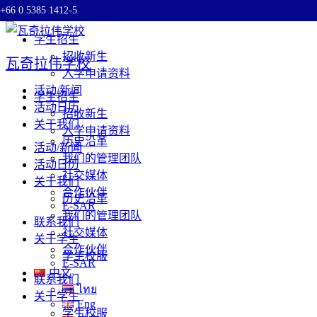
+66 0 5385 1412-5
Skip to content
学生招生
招收新生
瓦奇拉伟学校
入学申请资料
活动/新闻
学生招生
活动日历
招收新生
关于我们
入学申请资料
历史沿革
活动/新闻
我们的管理团队
活动日历
社交媒体
关于我们
合作伙伴
历史沿革
E-SAR
我们的管理团队
联系我们
社交媒体
关于学生
合作伙伴
学生校服
E-SAR
中文
联系我们
ไทย
关于学生
Eng
学生校服