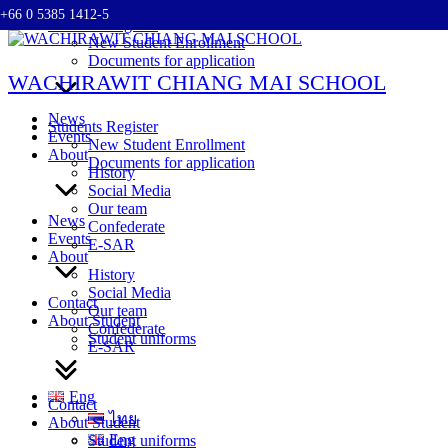
+66 0 5385 1412-5
Skip
Students Register
to
New Student Enrollment
content
Documents for application
WACHIRAWIT CHIANG MAI SCHOOL
News
Students Register
Events
New Student Enrollment
About
Documents for application
History
Social Media
Our team
News
Confederate
Events
E-SAR
About
History
Social Media
Contact
Our team
About Student
Confederate
Student uniforms
E-SAR
Eng
Contact
ไทย
About Student
Eng
Student uniforms