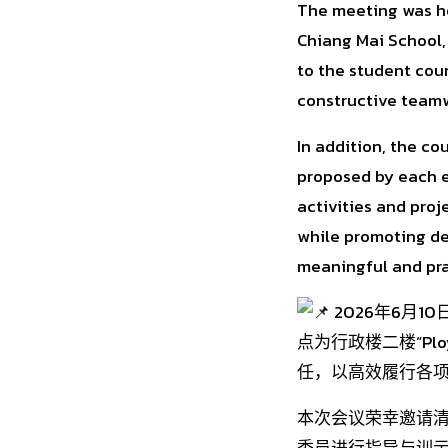
The meeting was ho
Chiang Mai School,
to the student cou
constructive team
In addition, the c
proposed by each e
activities and proj
while promoting de
meaningful and pra
2026年6月
点为行政楼二楼“Pl
任，以高效履行各
本次会议荣幸邀请清迈瓦