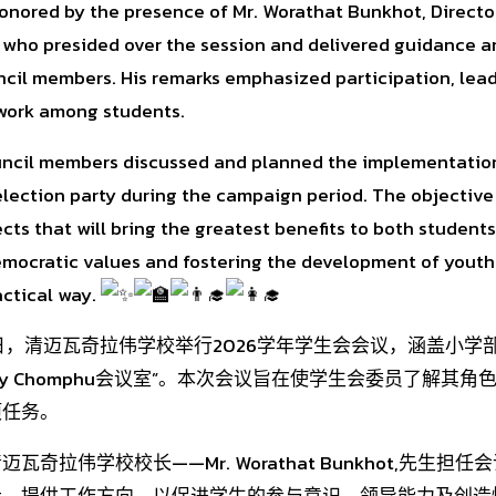
nored by the presence of Mr. Worathat Bunkhot, Directo
 who presided over the session and delivered guidance
ncil members. His remarks emphasized participation, lead
work among students.
ouncil members discussed and planned the implementation
lection party during the campaign period. The objective i
ects that will bring the greatest benefits to both student
mocratic values and fostering the development of youth 
ctical way.
10日，清迈瓦奇拉伟学校举行2026学年学生会会议，涵盖小
oy Chomphu会议室”。本次会议旨在使学生会委员了解其
项任务。
奇拉伟学校校长——Mr. Worathat Bunkhot,先生