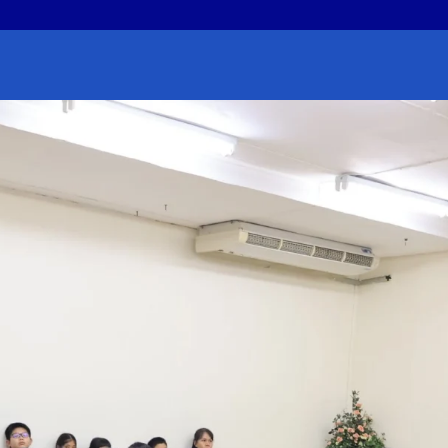
earch
r: