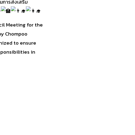
็นการส่งเสริม
il Meeting for the
loy Chompoo
nized to ensure
ponsibilities in