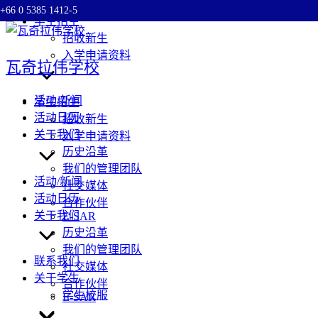
+66 0 5385 1412-5
Skip
学生招生
to
招收新生
content
入学申请资料
瓦奇拉伟学校
活动/新闻
学生招生
活动日历
招收新生
关于我们
入学申请资料
历史沿革
我们的管理团队
活动/新闻
社交媒体
活动日历
合作伙伴
关于我们
E-SAR
历史沿革
我们的管理团队
联系我们
社交媒体
关于学生
合作伙伴
学生校服
E-SAR