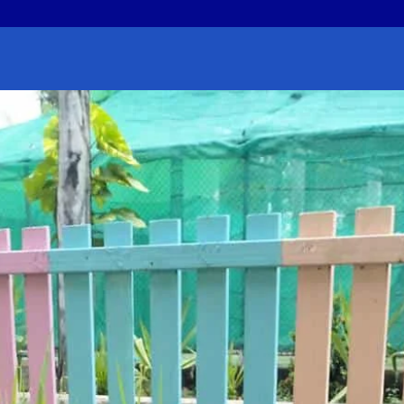
earch
r: