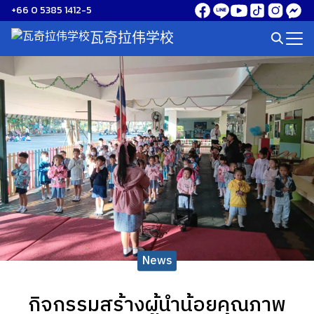
Skip
+66 0 5385 1412-5
to
瓦奇拉伟学校
Search
content
for:
News
กิจกรรมสร้างผู้นำน้อยคุณภาพ