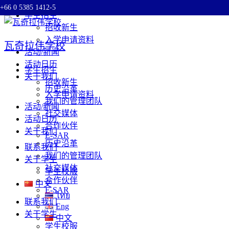
+66 0 5385 1412-5
Skip
学生招生
to
招收新生
content
入学申请资料
瓦奇拉伟学校
活动/新闻
活动日历
学生招生
关于我们
招收新生
历史沿革
入学申请资料
我们的管理团队
活动/新闻
社交媒体
活动日历
合作伙伴
关于我们
E-SAR
历史沿革
联系我们
我们的管理团队
关于学生
社交媒体
学生校服
合作伙伴
中文
E-SAR
ไทย
联系我们
Eng
关于学生
中文
学生校服