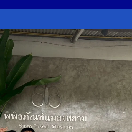
earch
r: