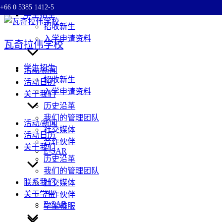
+66 0 5385 1412-5
Skip
学生招生
to
招收新生
content
入学申请资料
瓦奇拉伟学校
学生招生
活动/新闻
招收新生
活动日历
入学申请资料
关于我们
历史沿革
我们的管理团队
活动/新闻
社交媒体
活动日历
合作伙伴
关于我们
E-SAR
历史沿革
我们的管理团队
联系我们
社交媒体
关于学生
合作伙伴
E-SAR
学生校服