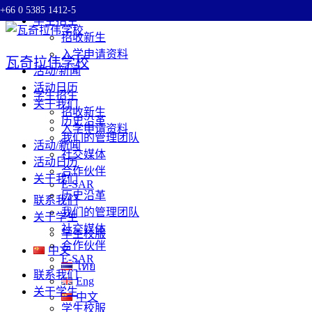
+66 0 5385 1412-5
Skip
学生招生
to
招收新生
content
入学申请资料
瓦奇拉伟学校
活动/新闻
活动日历
学生招生
关于我们
招收新生
历史沿革
入学申请资料
我们的管理团队
活动/新闻
社交媒体
活动日历
合作伙伴
关于我们
E-SAR
历史沿革
联系我们
我们的管理团队
关于学生
社交媒体
学生校服
合作伙伴
中文
E-SAR
ไทย
联系我们
Eng
关于学生
中文
学生校服