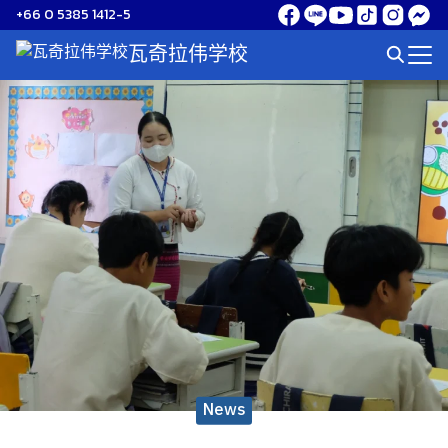
Skip
+66 0 5385 1412-5
to
瓦奇拉伟学校
Search
content
for:
News