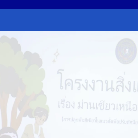
earch
r: