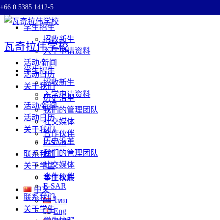
+66 0 5385 1412-5
Skip to content
学生招生
招收新生
瓦奇拉伟学校
入学申请资料
活动/新闻
学生招生
活动日历
招收新生
关于我们
入学申请资料
历史沿革
活动/新闻
我们的管理团队
活动日历
社交媒体
关于我们
合作伙伴
历史沿革
E-SAR
我们的管理团队
联系我们
社交媒体
关于学生
合作伙伴
学生校服
E-SAR
中文
联系我们
ไทย
关于学生
Eng