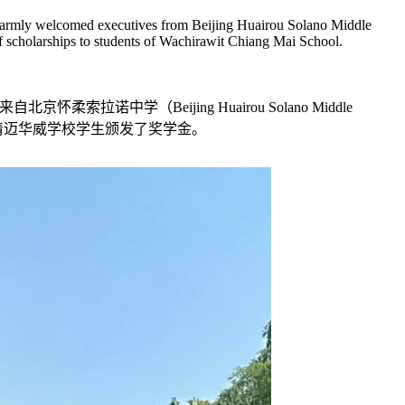
 warmly welcomed executives from Beijing Huairou Solano Middle
 of scholarships to students of Wachirawit Chiang Mai School.
柔索拉诺中学（Beijing Huairou Solano Middle
清迈华威学校学生颁发了奖学金。