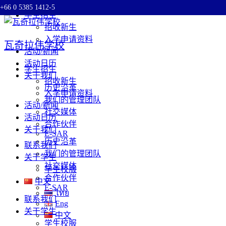
+66 0 5385 1412-5
Skip
学生招生
to
招收新生
content
入学申请资料
瓦奇拉伟学校
活动/新闻
活动日历
学生招生
关于我们
招收新生
历史沿革
入学申请资料
我们的管理团队
活动/新闻
社交媒体
活动日历
合作伙伴
关于我们
E-SAR
历史沿革
联系我们
我们的管理团队
关于学生
社交媒体
学生校服
合作伙伴
中文
E-SAR
ไทย
联系我们
Eng
关于学生
中文
学生校服