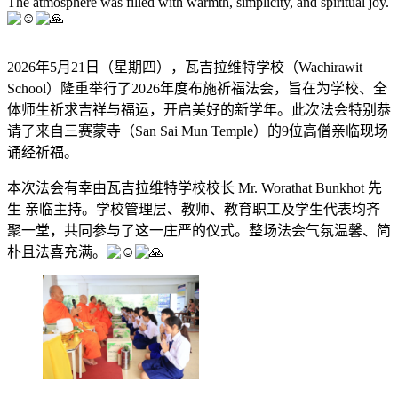
The atmosphere was filled with warmth, simplicity, and spiritual joy.
2026年5月21日（星期四），瓦吉拉维特学校（Wachirawit
School）隆重举行了2026年度布施祈福法会，旨在为学校、全
体师生祈求吉祥与福运，开启美好的新学年。此次法会特别恭
请了来自三赛蒙寺（San Sai Mun Temple）的9位高僧亲临现场
诵经祈福。
本次法会有幸由瓦吉拉维特学校校长 Mr. Worathat Bunkhot 先
生 亲临主持。学校管理层、教师、教育职工及学生代表均齐
聚一堂，共同参与了这一庄严的仪式。整场法会气氛温馨、简
朴且法喜充满。