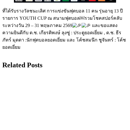
ที่ได้รับรางวัลชนะเลิศ การแข่งขันฟุตบอล 11 คน รุ่นอายุ 13 ปี
รายการ YOUTH CUP ณ สนามฟุตบอล￼รวมโชคสปอร์คลับ
ระหว่างวัน 29 – 31 พฤษภาคม 2569
และขอแสดง
ความยินดีกับ ด.ช. เกียรติพงษ์ ลุงซู่ : ประตูยอดเยี่ยม , ด.ช. ธีร
ภัทร์ มุดดา :นักฟุตบอลยอดเยี่ยม และ โค้ชสมนึก ชูจันทร์ : โค้ช
ยอดเยี่ยม
Related Posts