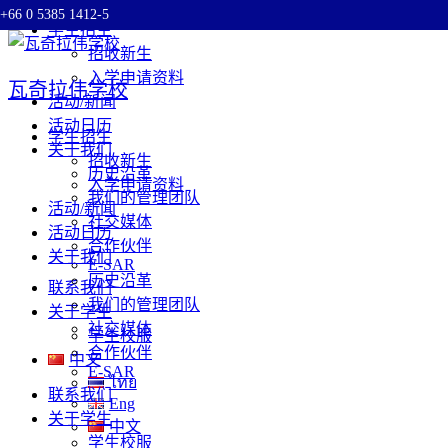
+66 0 5385 1412-5
Skip
学生招生
to
招收新生
content
入学申请资料
瓦奇拉伟学校
活动/新闻
活动日历
学生招生
关于我们
招收新生
历史沿革
入学申请资料
我们的管理团队
活动/新闻
社交媒体
活动日历
合作伙伴
关于我们
E-SAR
历史沿革
联系我们
我们的管理团队
关于学生
社交媒体
学生校服
合作伙伴
中文
E-SAR
ไทย
联系我们
Eng
关于学生
中文
学生校服