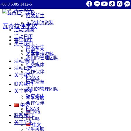
+66 0 5385 1412-5
Skip
学生招生
to
招收新生
content
入学申请资料
瓦奇拉伟学校
活动/新闻
活动日历
学生招生
关于我们
招收新生
历史沿革
入学申请资料
我们的管理团队
活动/新闻
社交媒体
活动日历
合作伙伴
关于我们
E-SAR
历史沿革
联系我们
我们的管理团队
关于学生
社交媒体
学生校服
合作伙伴
中文
E-SAR
ไทย
联系我们
Eng
关于学生
中文
学生校服