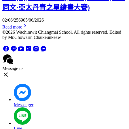
同文·亞太丹青之星繪畫大賽)
02/06/2569
05/06/2026
Read more
©2026 Wachirawit Chiangmai School. All rights reserved. Edited
by Mr.Chowarin Chaikeunkeaw
Message us
Messenger
Line