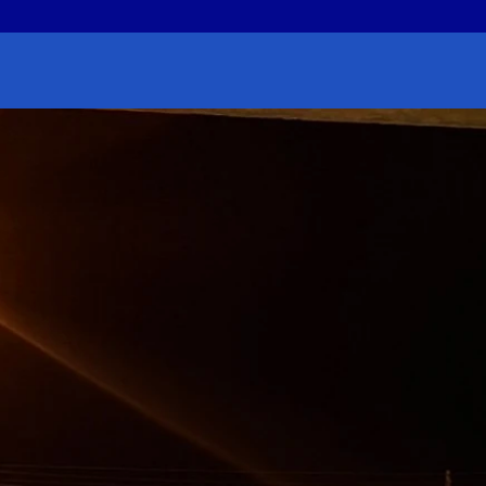
earch
r: