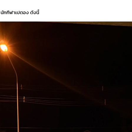
ักกีฬาเปตอง ดังนี้