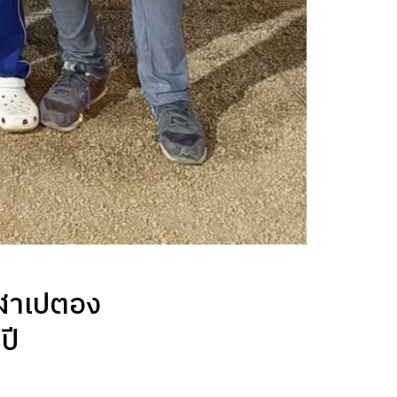
ีฬาเปตอง
ปี