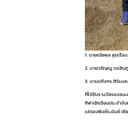
1.
นายณัชพล สุขเรือน น
2. นายวรัญญู วรบัณฑูร
3. นาบปภังกร ศิริมงคล
ที่ได้รับรางวัลรองชนะ
กีฬานักเรียนประจำจัง
เปตองพิงค์ระมิงค์ เชี