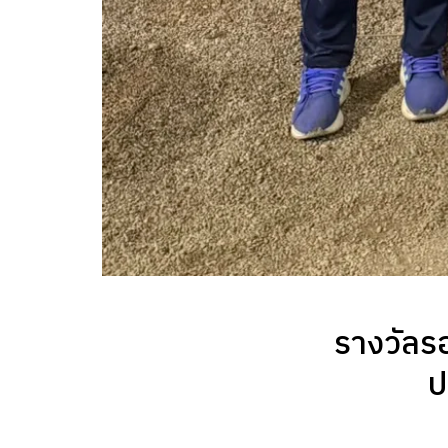
รางวัลร
ป