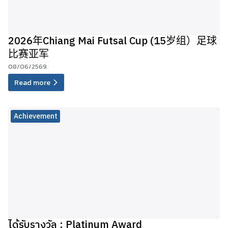
2026年Chiang Mai Futsal Cup (15岁组）足球
比赛亚军
08/06/2569
Read more
Achievement
ได้รับรางวัล : Platinum Award