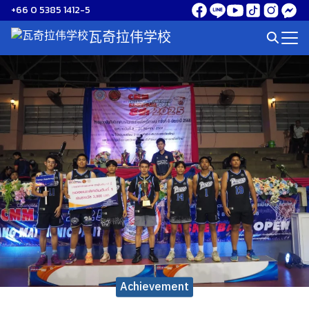
Skip
+66 0 5385 1412-5
to
瓦奇拉伟学校
Search
content
for:
Achievement