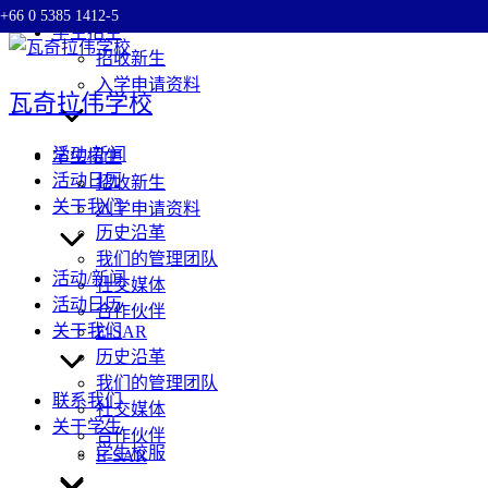
+66 0 5385 1412-5
Skip
学生招生
to
招收新生
content
入学申请资料
瓦奇拉伟学校
活动/新闻
学生招生
活动日历
招收新生
关于我们
入学申请资料
历史沿革
我们的管理团队
活动/新闻
社交媒体
活动日历
合作伙伴
关于我们
E-SAR
历史沿革
我们的管理团队
联系我们
社交媒体
关于学生
合作伙伴
学生校服
E-SAR