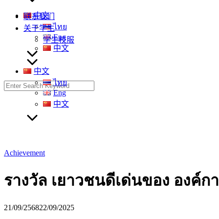
中文
联系我们
ไทย
关于学生
Eng
学生校服
中文
中文
ไทย
Search
Eng
for:
中文
Achievement
รางวัล เยาวชนดีเด่นของ องค์กา
21/09/2568
22/09/2025