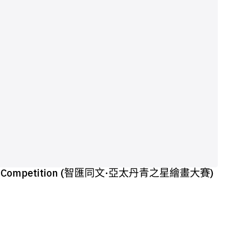
 Painting Competition (智匯同文·亞太丹青之星繪畫大賽)