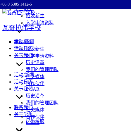
+66 0 5385 1412-5
Skip
学生招生
to
招收新生
content
入学申请资料
瓦奇拉伟学校
活动/新闻
学生招生
活动日历
招收新生
关于我们
入学申请资料
历史沿革
我们的管理团队
活动/新闻
社交媒体
活动日历
合作伙伴
关于我们
E-SAR
历史沿革
我们的管理团队
联系我们
社交媒体
关于学生
合作伙伴
学生校服
E-SAR