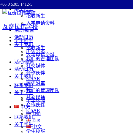
+66 0 5385 1412-5
Skip
学生招生
to
招收新生
content
入学申请资料
瓦奇拉伟学校
活动/新闻
活动日历
学生招生
关于我们
招收新生
历史沿革
入学申请资料
我们的管理团队
活动/新闻
社交媒体
活动日历
合作伙伴
关于我们
E-SAR
历史沿革
联系我们
我们的管理团队
关于学生
社交媒体
学生校服
合作伙伴
中文
E-SAR
ไทย
联系我们
Eng
关于学生
中文
学生校服