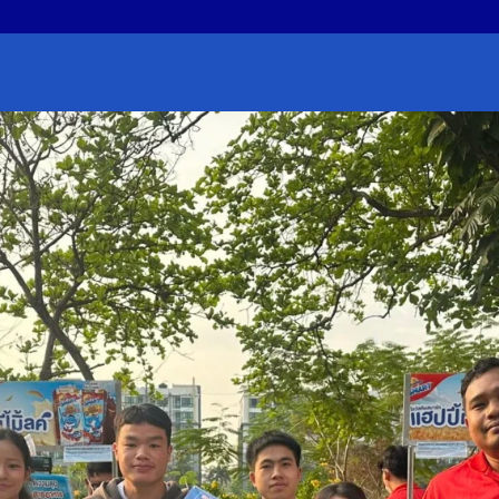
earch
r: