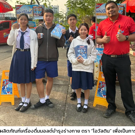
ลิตภัณฑ์เครื่องดื่มมอลต์บำรุงร่างกาย ตรา “โอวัลติน” เพื่อเป็นก