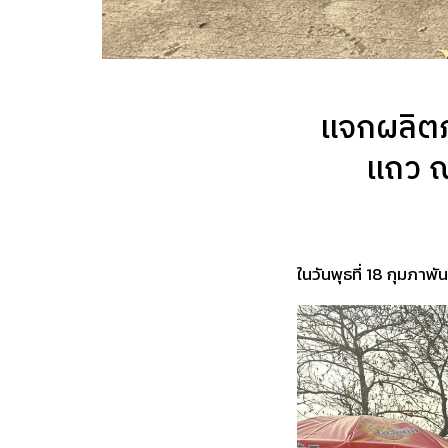
แจกผลิตภั
แถว ณ
ในวันพุธที่ 18 กุมภาพั