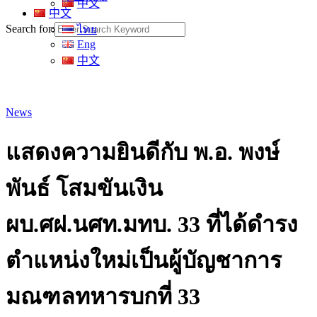
中文
中文
Search for:
ไทย
Eng
中文
News
แสดงความยินดีกับ พ.อ. พงษ์
พันธ์ โสมขันเงิน
ผบ.ศฝ.นศท.มทบ. 33 ที่ได้ดำรง
ตำแหน่งใหม่เป็นผู้บัญชาการ
มณฑลทหารบกที่ 33