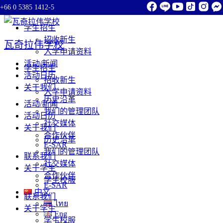
+66 0 5385 1412-5
Skip to content
学生招生
招收新生
瓦奇拉伟学校
入学申请资料
活动/新闻
学生招生
活动日历
招收新生
关于我们
入学申请资料
历史沿革
活动/新闻
我们的管理团队
活动日历
社交媒体
关于我们
合作伙伴
历史沿革
E-SAR
我们的管理团队
联系我们
社交媒体
关于学生
合作伙伴
学生校服
E-SAR
中文
联系我们
ไทย
关于学生
Eng
学生校服