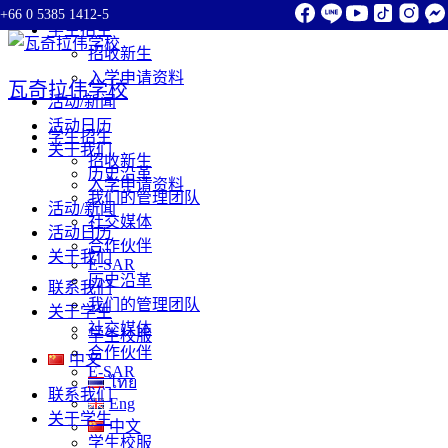
+66 0 5385 1412-5
Skip
学生招生
to
招收新生
content
入学申请资料
瓦奇拉伟学校
活动/新闻
活动日历
学生招生
关于我们
招收新生
历史沿革
入学申请资料
我们的管理团队
活动/新闻
社交媒体
活动日历
合作伙伴
关于我们
E-SAR
历史沿革
联系我们
我们的管理团队
关于学生
社交媒体
学生校服
合作伙伴
中文
E-SAR
ไทย
联系我们
Eng
关于学生
中文
学生校服