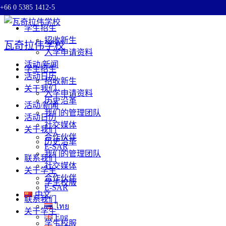
+66 0 5385 1412-5
Skip to content
学生招生
招收新生
瓦奇拉伟学校
入学申请资料
活动/新闻
学生招生
活动日历
招收新生
关于我们
入学申请资料
历史沿革
活动/新闻
我们的管理团队
活动日历
社交媒体
关于我们
合作伙伴
历史沿革
E-SAR
我们的管理团队
联系我们
社交媒体
关于学生
合作伙伴
学生校服
E-SAR
中文
联系我们
ไทย
关于学生
Eng
学生校服