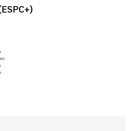
 (ESPC+)
ด
หลด
ด
ด