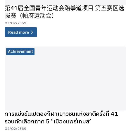
第41届全国青年运动会跆拳道项目 第五赛区选
拔赛（帕府运动会）
03/02/2569
Read more
Achievement
การแข่งขันเปตองกีฬาเยาวชนแห่งชาติครั้งที่ 41
รอบคัดเลือกภาค 5 “เมืองแพร่เกมส์’
02/02/2569